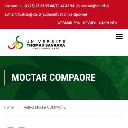
Contact :
(+226) 25 36 99 60/70 44 42 94
contact@uts.bf
authentification@uts.bf(authentification de diplôme)
WEBMAIL PRO
REVUES
CAIRN.INFO
MOCTAR COMPAORE
Home
Author Moctar COMPAORE