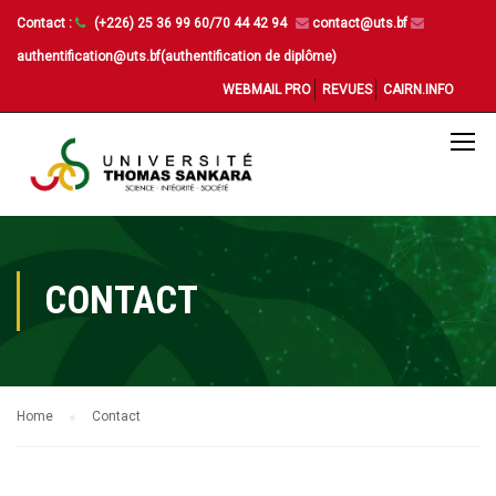
Contact :
(+226) 25 36 99 60/70 44 42 94
contact@uts.bf
authentification@uts.bf(authentification de diplôme)
WEBMAIL PRO
REVUES
CAIRN.INFO
CONTACT
Home
Contact