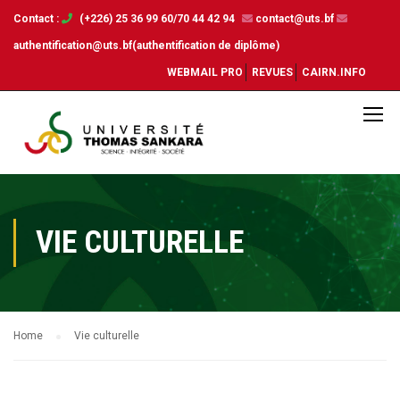
Contact :
(+226) 25 36 99 60/70 44 42 94
contact@uts.bf
authentification@uts.bf(authentification de diplôme)
WEBMAIL PRO
REVUES
CAIRN.INFO
VIE CULTURELLE
Home
Vie culturelle