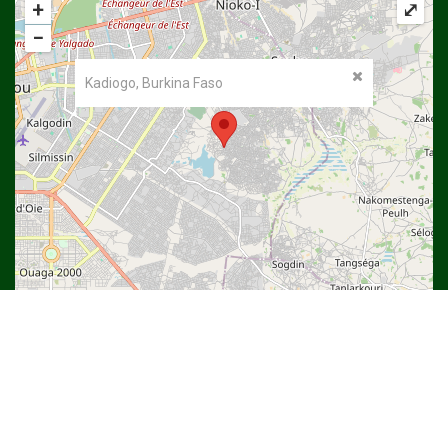
+
⤢
−
Kadiogo, Burkina Faso
©
OpenStreetMap
contributors.
Copyright © 2022
Université Thomas SANKARA
| DSI