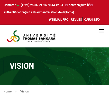
Contact :
(+226) 25 36 99 60/70 44 42 94
contact@uts.bf
authentification@uts.bf(authentification de diplôme)
WEBMAIL PRO
REVUES
CAIRN.INFO
VISION
Home
Vision