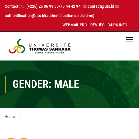
Contact :
(+226) 25 36 99 60/70 44 42 94
contact@uts.bf
authentification@uts.bf(authentification de diplôme)
WEBMAIL PRO
REVUES
CAIRN.INFO
GENDER: MALE
Home