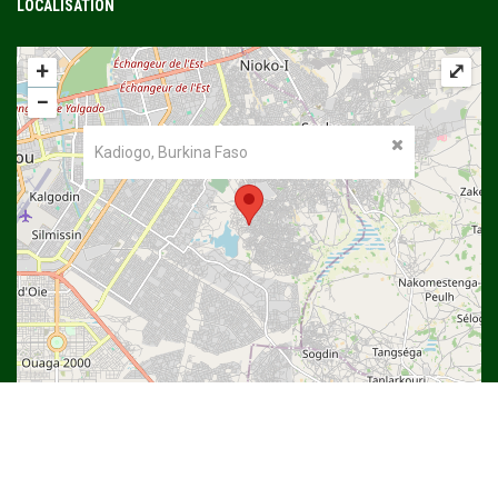
LOCALISATION
+
⤢
−
Kadiogo, Burkina Faso
©
OpenStreetMap
contributors.