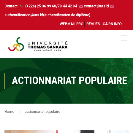
Contact :
(+226) 25 36 99 60/70 44 42 94
contact@uts.bf
authentification@uts.bf(authentification de diplôme)
WEBMAIL PRO
REVUES
CAIRN.INFO
ACTIONNARIAT POPULAIRE
Home
actionnariat populaire