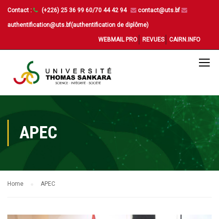
Contact :
(+226) 25 36 99 60/70 44 42 94
contact@uts.bf
authentification@uts.bf(authentification de diplôme)
WEBMAIL PRO
REVUES
CAIRN.INFO
APEC
Home
APEC