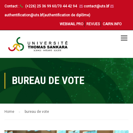
Contact :
(+226) 25 36 99 60/70 44 42 94
contact@uts.bf
authentification@uts.bf(authentification de diplôme)
WEBMAIL PRO
REVUES
CAIRN.INFO
BUREAU DE VOTE
Home
bureau de vote