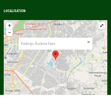
LOCALISATION
+
⤢
−
Kadiogo, Burkina Faso
©
OpenStreetMap
contributors.