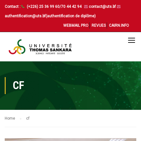
Contact :
(+226) 25 36 99 60/70 44 42 94
contact@uts.bf
authentification@uts.bf(authentification de diplôme)
WEBMAIL PRO
REVUES
CAIRN.INFO
CF
Home
cf