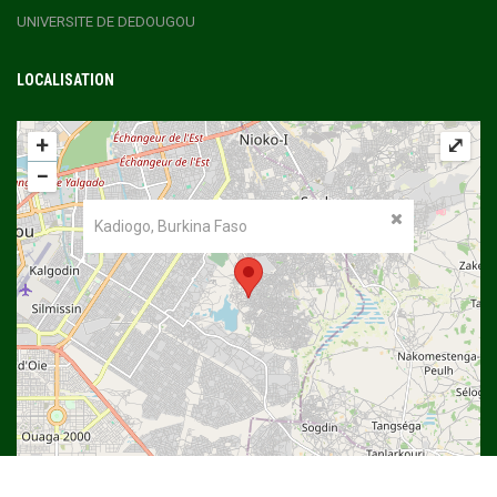
UNIVERSITE DE DEDOUGOU
LOCALISATION
+
⤢
−
Kadiogo, Burkina Faso
©
OpenStreetMap
contributors.