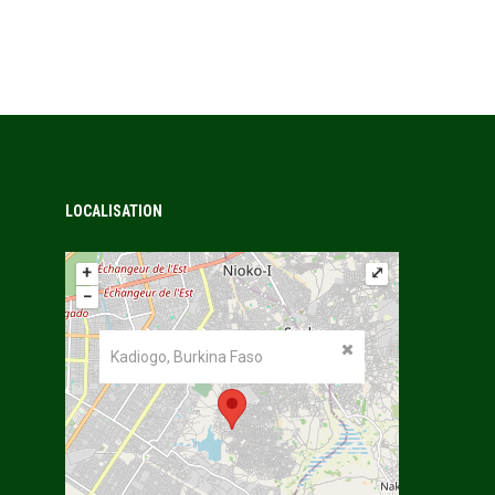
LOCALISATION
+
⤢
−
Kadiogo, Burkina Faso