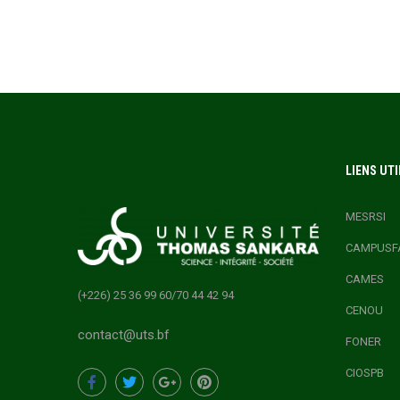
LIENS UTI
MESRSI
CAMPUSF
CAMES
(+226) 25 36 99 60/70 44 42 94
CENOU
contact@uts.bf
FONER
CIOSPB