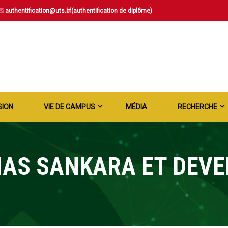
authentification@uts.bf(authentification de diplôme)
SION
VIE DE CAMPUS
MÉDIA
RECHERCHE
AS SANKARA ET DEV