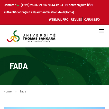
Contact :
(+226) 25 36 99 60/70 44 42 94
contact@uts.bf
authentification@uts.bf(authentification de diplôme)
WEBMAIL PRO
REVUES
CAIRN.INFO
FADA
Home
fada