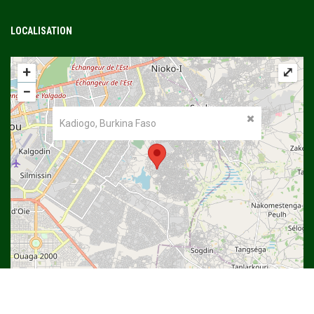
LOCALISATION
+
⤢
−
Kadiogo, Burkina Faso
©
OpenStreetMap
contributors.