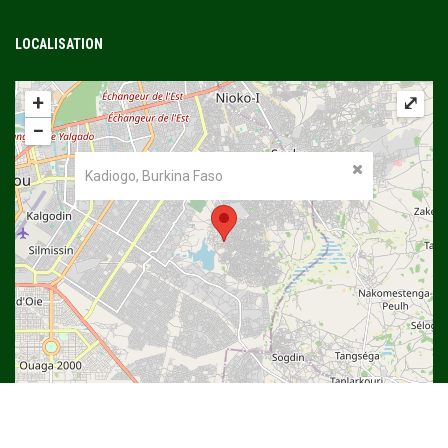
LOCALISATION
+
⤢
−
Kadiogo, Burkina Faso
©
OpenStreetMap
contributors.