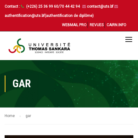
Contact :
(+226) 25 36 99 60/70 44 42 94
contact@uts.bf
authentification@uts.bf(authentification de diplôme)
WEBMAIL PRO
REVUES
CAIRN.INFO
GAR
Home
gar