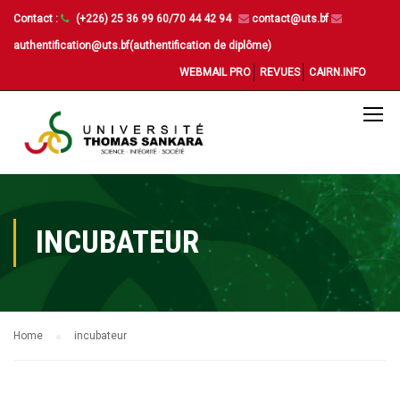
Contact :
(+226) 25 36 99 60/70 44 42 94
contact@uts.bf
authentification@uts.bf(authentification de diplôme)
WEBMAIL PRO
REVUES
CAIRN.INFO
INCUBATEUR
Home
incubateur