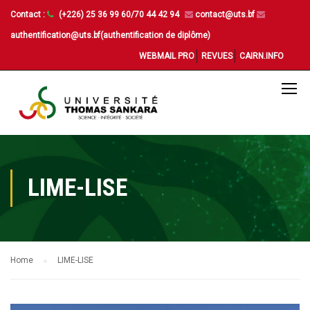
Contact :
(+226) 25 36 99 60/70 44 42 94
contact@uts.bf
authentification@uts.bf(authentification de diplôme)
WEBMAIL PRO
REVUES
CAIRN.INFO
LIME-LISE
Home
LIME-LISE