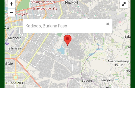
+
⤢
−
Kadiogo, Burkina Faso
©
OpenStreetMap
contributors.
Copyright © 2022
Université Thomas SANKARA
| DSI