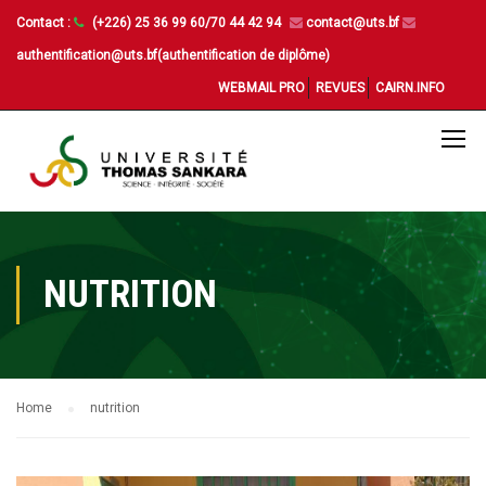
Contact :
(+226) 25 36 99 60/70 44 42 94
contact@uts.bf
authentification@uts.bf(authentification de diplôme)
WEBMAIL PRO
REVUES
CAIRN.INFO
NUTRITION
Home
nutrition