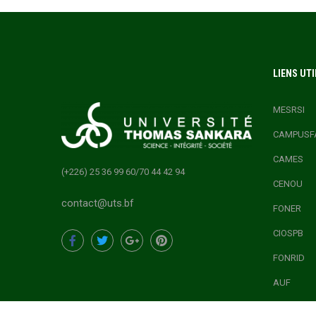
LIENS UTI
MESRSI
CAMPUSF
CAMES
(+226) 25 36 99 60/70 44 42 94
CENOU
contact@uts.bf
FONER
CIOSPB
FONRID
AUF
ONEF