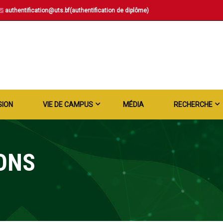
authentification@uts.bf(authentification de diplôme)
SION
VIE DE CAMPUS
MÉDIA
RECHERCHE
ONS