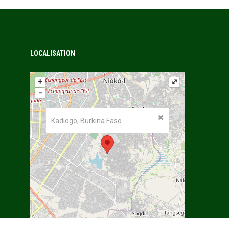
LOCALISATION
+
⤢
−
Kadiogo, Burkina Faso