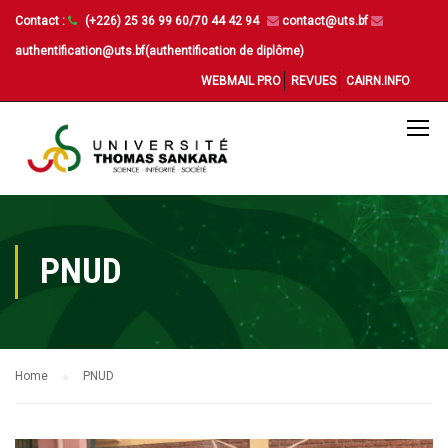
Contact :
(+226) 25 36 99 60/70 44 42 94
contact@uts.bf
authentification@uts.bf(authentification de diplôme)
WEBMAIL PRO
REVUES
CAIRN.INFO
PNUD
Home
PNUD