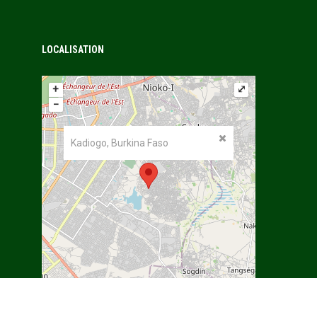
LOCALISATION
+
⤢
−
Kadiogo, Burkina Faso
©
OpenStreetMap
contributors.