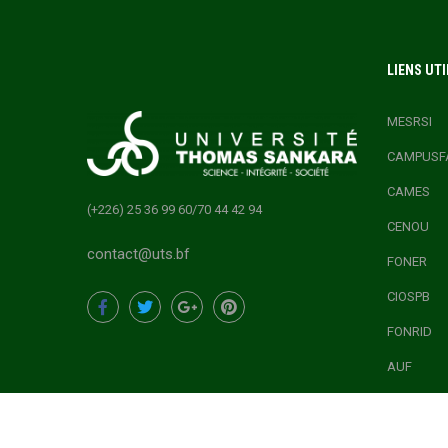
LIENS UTI
MESRSI
CAMPUSF
CAMES
(+226) 25 36 99 60/70 44 42 94
CENOU
contact@uts.bf
FONER
CIOSPB
FONRID
AUF
ONEF
CONCOURS