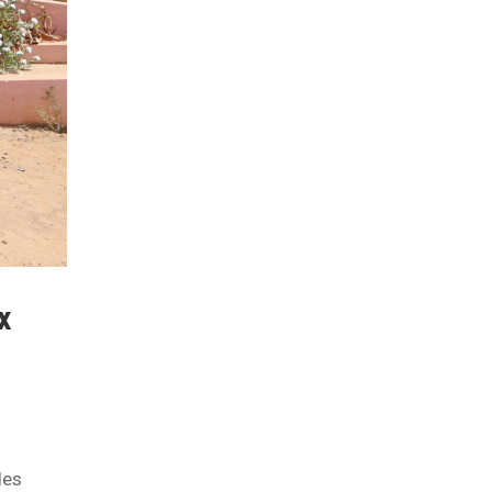
x
des