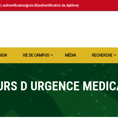
authentification@uts.bf(authentification de diplôme)
SION
VIE DE CAMPUS
MÉDIA
RECHERCHE
URS D URGENCE MEDIC