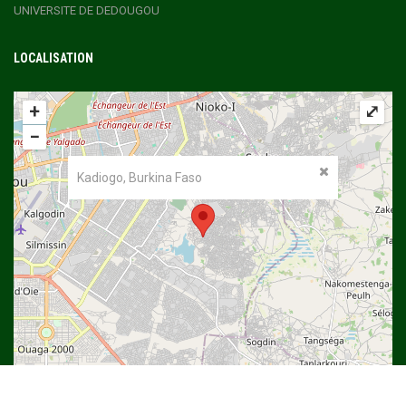
UNIVERSITE DE DEDOUGOU
LOCALISATION
+
⤢
−
Kadiogo, Burkina Faso
©
OpenStreetMap
contributors.