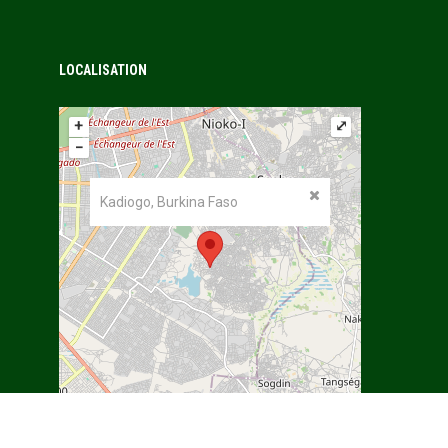
LOCALISATION
+
⤢
−
Kadiogo, Burkina Faso
©
OpenStreetMap
contributors.