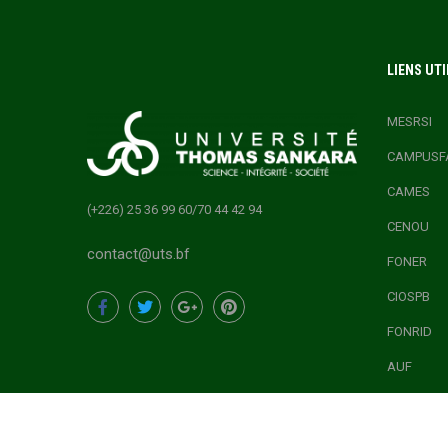
LIENS UTI
MESRSI
CAMPUSF
CAMES
(+226) 25 36 99 60/70 44 42 94
CENOU
contact@uts.bf
FONER
CIOSPB
FONRID
AUF
ONEF
CONCOURS