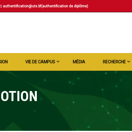
authentification@uts.bf(authentification de diplôme)
SION
VIE DE CAMPUS
MÉDIA
RECHERCHE
MOTION