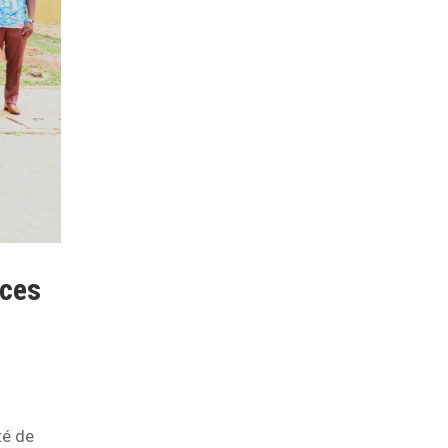
nces
té de