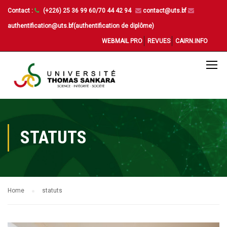
Contact :
(+226) 25 36 99 60/70 44 42 94
contact@uts.bf
authentification@uts.bf(authentification de diplôme)
WEBMAIL PRO
REVUES
CAIRN.INFO
STATUTS
Home
statuts