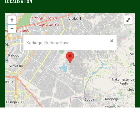
LOCALISATION
+
⤢
−
Kadiogo, Burkina Faso
©
OpenStreetMap
contributors.