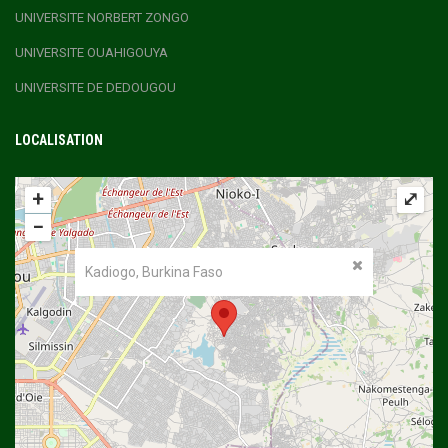
UNIVERSITE NORBERT ZONGO
UNIVERSITE OUAHIGOUYA
UNIVERSITE DE DEDOUGOU
LOCALISATION
+
⤢
−
Kadiogo, Burkina Faso