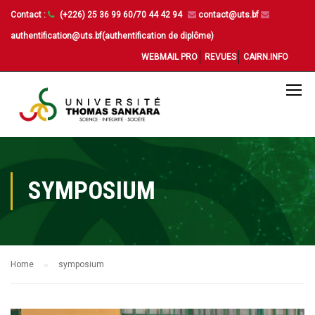
Contact :
(+226) 25 36 99 60/70 44 42 94
contact@uts.bf
authentification@uts.bf(authentification de diplôme)
WEBMAIL PRO
REVUES
CAIRN.INFO
SYMPOSIUM
Home
symposium