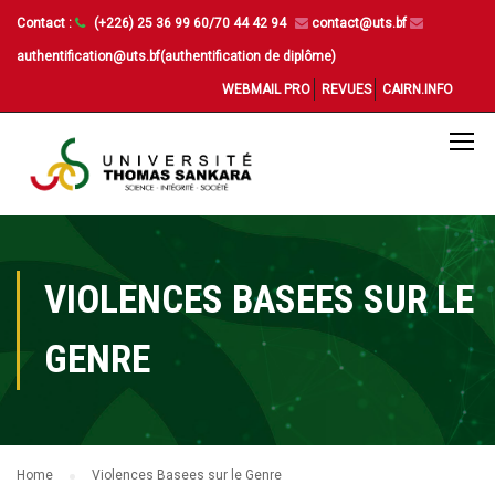
Contact :
(+226) 25 36 99 60/70 44 42 94
contact@uts.bf
authentification@uts.bf(authentification de diplôme)
WEBMAIL PRO
REVUES
CAIRN.INFO
VIOLENCES BASEES SUR LE
GENRE
Home
Violences Basees sur le Genre