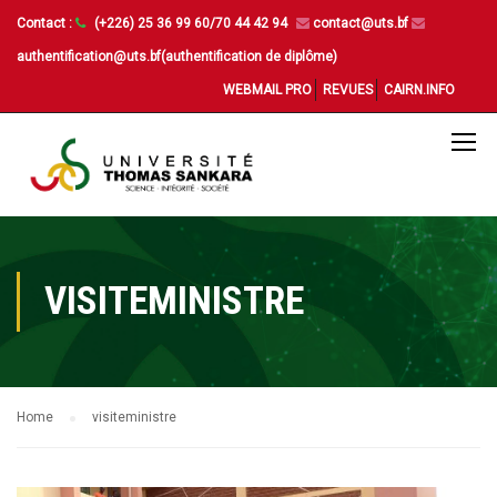
Contact :
(+226) 25 36 99 60/70 44 42 94
contact@uts.bf
authentification@uts.bf(authentification de diplôme)
WEBMAIL PRO
REVUES
CAIRN.INFO
VISITEMINISTRE
Home
visiteministre