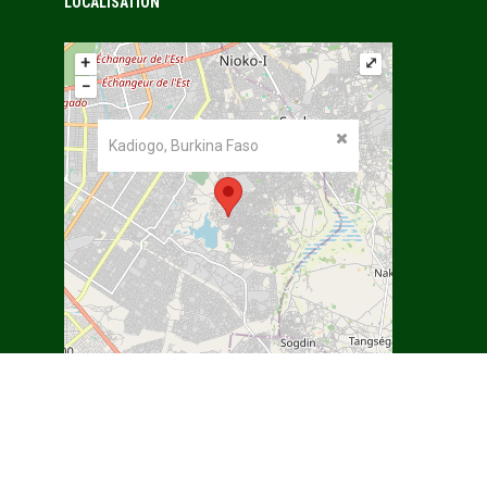
LOCALISATION
+
⤢
−
Kadiogo, Burkina Faso
©
OpenStreetMap
contributors.