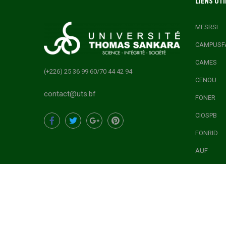
LIENS UTI
MESRSI
CAMPUSF
CAMES
(+226) 25 36 99 60/70 44 42 94
CENOU
contact@uts.bf
FONER
CIOSPB
FONRID
AUF
ONEF
CONCOURS