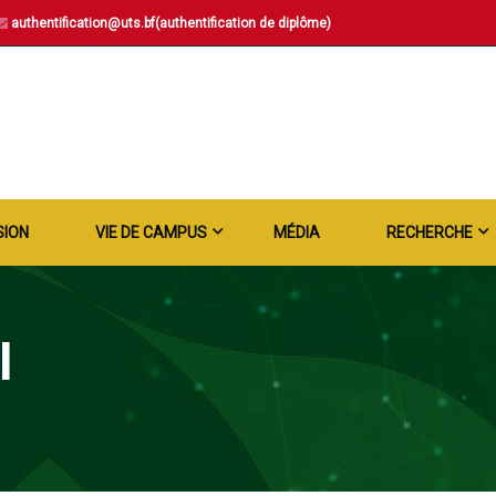
authentification@uts.bf(authentification de diplôme)
SION
VIE DE CAMPUS
MÉDIA
RECHERCHE
I