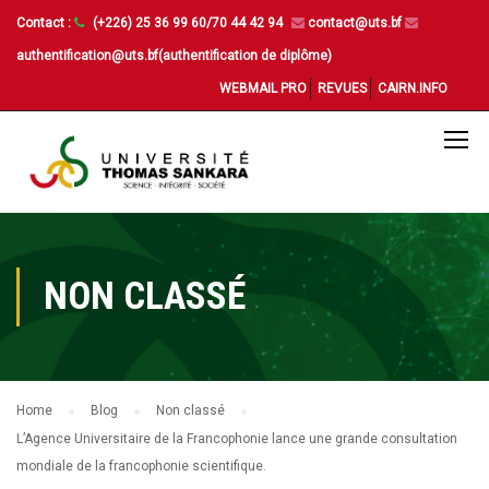
Contact :
(+226) 25 36 99 60/70 44 42 94
contact@uts.bf
authentification@uts.bf(authentification de diplôme)
WEBMAIL PRO
REVUES
CAIRN.INFO
NON CLASSÉ
Home
Blog
Non classé
L’Agence Universitaire de la Francophonie lance une grande consultation
mondiale de la francophonie scientifique.