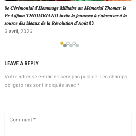
6𝒆 𝑪𝒆́𝒓𝒆́𝒎𝒐𝒏𝒊𝒂𝒍 𝒅’𝑯𝒐𝒎𝒎𝒂𝒈𝒆 𝑴𝒊𝒍𝒊𝒕𝒂𝒊𝒓𝒆 𝒂𝒖 𝑴𝒆́𝒎𝒐𝒓𝒊𝒂𝒍 𝑻𝒉𝒐𝒎𝒂𝒔: 𝒍𝒆
𝑷𝒓 𝑨𝒅𝒋𝒊𝒎𝒂 𝑻𝑯𝑰𝑶𝑴𝑩𝑰𝑨𝑵𝑶 𝒊𝒏𝒗𝒊𝒕𝒆 𝒍𝒂 𝒋𝒆𝒖𝒏𝒆𝒔𝒔𝒆 𝒂̀ 𝒔’𝒂𝒃𝒓𝒆𝒖𝒗𝒆𝒓 𝒂̀ 𝒍𝒂
𝒔𝒐𝒖𝒓𝒄𝒆 𝒅𝒆𝒔 𝒊𝒅𝒆́𝒂𝒖𝒙 𝒅𝒆 𝒍𝒂 𝑹𝒆́𝒗𝒐𝒍𝒖𝒕𝒊𝒐𝒏 𝒅’𝑨𝒐𝒖̂𝒕 83
3 avril, 2026
LEAVE A REPLY
Votre adresse e-mail ne sera pas publiée.
Les champs
obligatoires sont indiqués avec
*