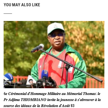
YOU MAY ALSO LIKE
6𝒆 𝑪𝒆́𝒓𝒆́𝒎𝒐𝒏𝒊𝒂𝒍 𝒅’𝑯𝒐𝒎𝒎𝒂𝒈𝒆 𝑴𝒊𝒍𝒊𝒕𝒂𝒊𝒓𝒆 𝒂𝒖 𝑴𝒆́𝒎𝒐𝒓𝒊𝒂𝒍 𝑻𝒉𝒐𝒎𝒂𝒔: 𝒍𝒆
𝑷𝒓 𝑨𝒅𝒋𝒊𝒎𝒂 𝑻𝑯𝑰𝑶𝑴𝑩𝑰𝑨𝑵𝑶 𝒊𝒏𝒗𝒊𝒕𝒆 𝒍𝒂 𝒋𝒆𝒖𝒏𝒆𝒔𝒔𝒆 𝒂̀ 𝒔’𝒂𝒃𝒓𝒆𝒖𝒗𝒆𝒓 𝒂̀ 𝒍𝒂
𝒔𝒐𝒖𝒓𝒄𝒆 𝒅𝒆𝒔 𝒊𝒅𝒆́𝒂𝒖𝒙 𝒅𝒆 𝒍𝒂 𝑹𝒆́𝒗𝒐𝒍𝒖𝒕𝒊𝒐𝒏 𝒅’𝑨𝒐𝒖̂𝒕 83