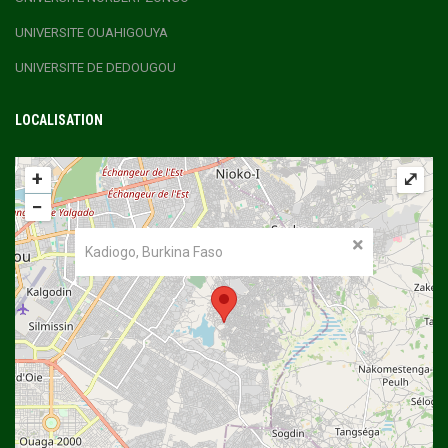
UNIVERSITE OUAHIGOUYA
UNIVERSITE DE DEDOUGOU
LOCALISATION
+
⤢
−
Kadiogo, Burkina Faso