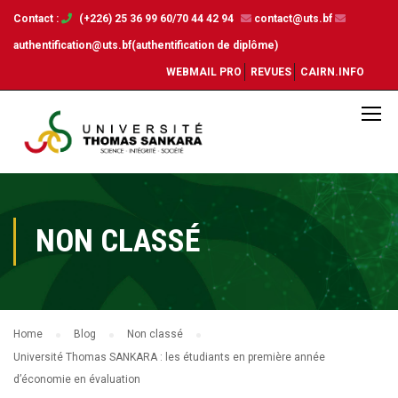
Contact :
(+226) 25 36 99 60/70 44 42 94
contact@uts.bf
authentification@uts.bf(authentification de diplôme)
WEBMAIL PRO
REVUES
CAIRN.INFO
NON CLASSÉ
Home
Blog
Non classé
Université Thomas SANKARA : les étudiants en première année
d’économie en évaluation