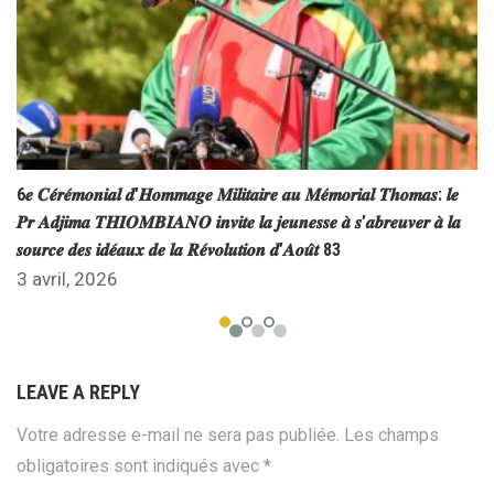
6𝒆 𝑪𝒆́𝒓𝒆́𝒎𝒐𝒏𝒊𝒂𝒍 𝒅’𝑯𝒐𝒎𝒎𝒂𝒈𝒆 𝑴𝒊𝒍𝒊𝒕𝒂𝒊𝒓𝒆 𝒂𝒖 𝑴𝒆́𝒎𝒐𝒓𝒊𝒂𝒍 𝑻𝒉𝒐𝒎𝒂𝒔: 𝒍𝒆
𝑷𝒓 𝑨𝒅𝒋𝒊𝒎𝒂 𝑻𝑯𝑰𝑶𝑴𝑩𝑰𝑨𝑵𝑶 𝒊𝒏𝒗𝒊𝒕𝒆 𝒍𝒂 𝒋𝒆𝒖𝒏𝒆𝒔𝒔𝒆 𝒂̀ 𝒔’𝒂𝒃𝒓𝒆𝒖𝒗𝒆𝒓 𝒂̀ 𝒍𝒂
𝒔𝒐𝒖𝒓𝒄𝒆 𝒅𝒆𝒔 𝒊𝒅𝒆́𝒂𝒖𝒙 𝒅𝒆 𝒍𝒂 𝑹𝒆́𝒗𝒐𝒍𝒖𝒕𝒊𝒐𝒏 𝒅’𝑨𝒐𝒖̂𝒕 83
3 avril, 2026
LEAVE A REPLY
Votre adresse e-mail ne sera pas publiée.
Les champs
obligatoires sont indiqués avec
*