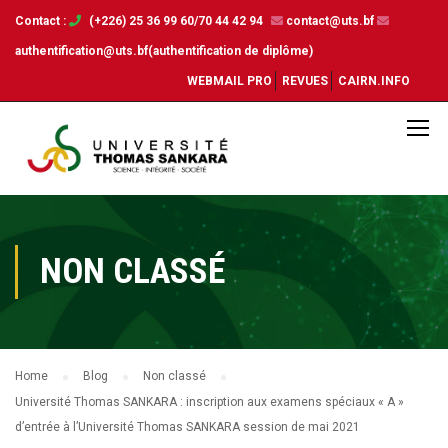
Contact :
(+226) 25 36 99 60/70 44 42 94
contact@uts.bf
authentification@uts.bf(authentification de diplôme)
WEBMAIL PRO
REVUES
CAIRN.INFO
NON CLASSÉ
Home
Blog
Non classé
Université Thomas SANKARA : inscription aux examens spéciaux « A »
d’entrée à l’Université Thomas SANKARA session de mai 2021