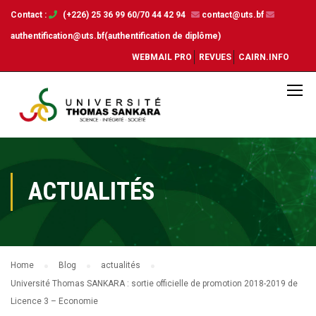
Contact :
(+226) 25 36 99 60/70 44 42 94
contact@uts.bf
authentification@uts.bf(authentification de diplôme)
WEBMAIL PRO
REVUES
CAIRN.INFO
ACTUALITÉS
Home
Blog
actualités
Université Thomas SANKARA : sortie officielle de promotion 2018-2019 de
Licence 3 – Economie