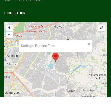
UNIVERSITE DE DEDOUGOU
LOCALISATION
+
⤢
−
Kadiogo, Burkina Faso
©
OpenStreetMap
contributors.