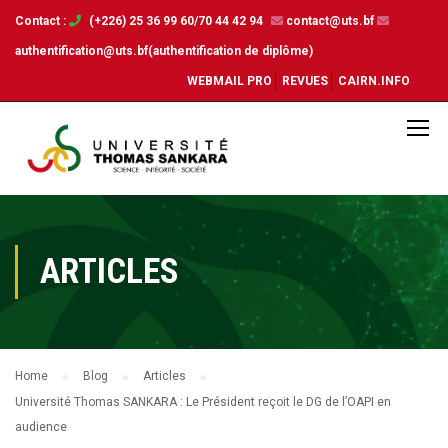
Contact :
(+226) 25 36 99 60/70 44 42 94
contact@uts.bf
authentification@uts.bf(authentification de diplôme)
WEBMAIL PRO
REVUES
CAIRN.INFO
ARTICLES
Home
Blog
Articles
Université Thomas SANKARA : Le Président reçoit le DG de l’OAPI en
audience