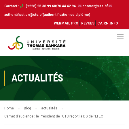
Contact :
(+226) 25 36 99 60/70 44 42 94
contact@uts.bf
authentification@uts.bf(authentification de diplôme)
WEBMAIL PRO
REVUES
CAIRN.INFO
ACTUALITÉS
Home
Blog
actualités
Carnet d’audience : le Président de l’UTS reçoit la DG de l’EFEC