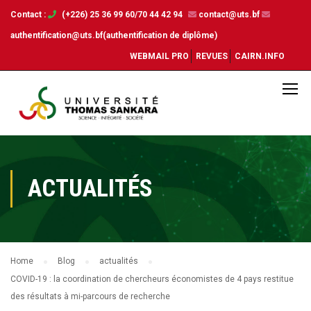
Contact :
(+226) 25 36 99 60/70 44 42 94
contact@uts.bf
authentification@uts.bf(authentification de diplôme)
WEBMAIL PRO
REVUES
CAIRN.INFO
ACTUALITÉS
Home
Blog
actualités
COVID-19 : la coordination de chercheurs économistes de 4 pays restitue
des résultats à mi-parcours de recherche