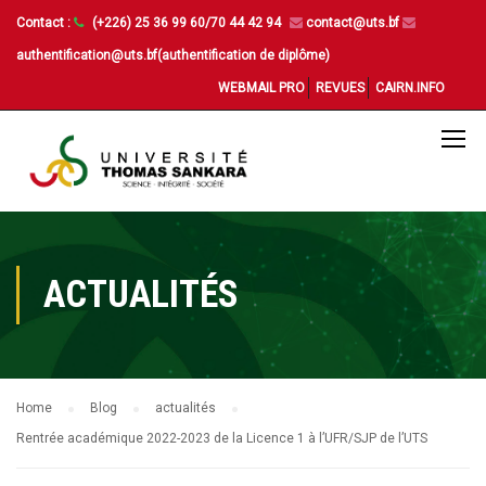
Contact :
(+226) 25 36 99 60/70 44 42 94
contact@uts.bf
authentification@uts.bf(authentification de diplôme)
WEBMAIL PRO
REVUES
CAIRN.INFO
ACTUALITÉS
Home
Blog
actualités
Rentrée académique 2022-2023 de la Licence 1 à l’UFR/SJP de l’UTS