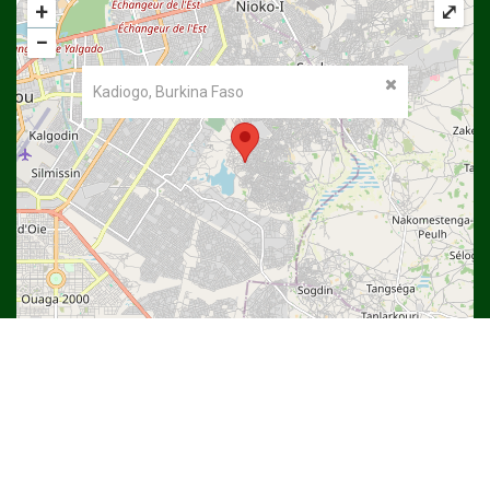
+
⤢
−
Kadiogo, Burkina Faso
©
OpenStreetMap
contributors.
Copyright © 2022
Université Thomas SANKARA
| DSI