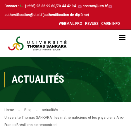
Contact :
(+226) 25 36 99 60/70 44 42 94
contact@uts.bf
authentification@uts.bf(authentification de diplôme)
WEBMAIL PRO
REVUES
CAIRN.INFO
ACTUALITÉS
Home
Blog
actualités
Université Thomas SANKARA : les mathématiciens et les physiciens Afro-
Franco-Brésiliens se rencontrent