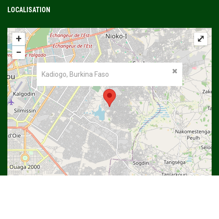
LOCALISATION
+
⤢
−
Kadiogo, Burkina Faso
©
OpenStreetMap
contributors.