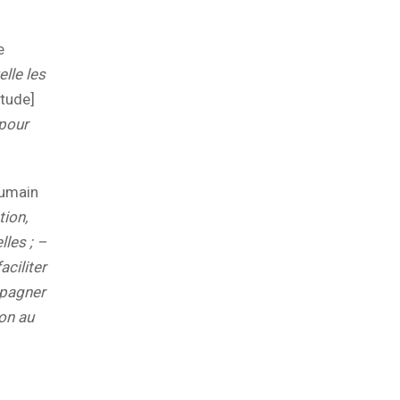
e
lle les
étude]
 pour
humain
tion,
lles ; –
aciliter
mpagner
ion au