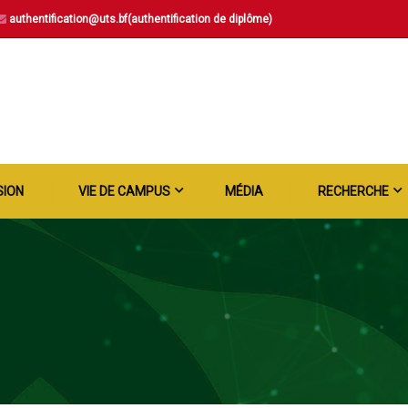
authentification@uts.bf(authentification de diplôme)
SION
VIE DE CAMPUS
MÉDIA
RECHERCHE