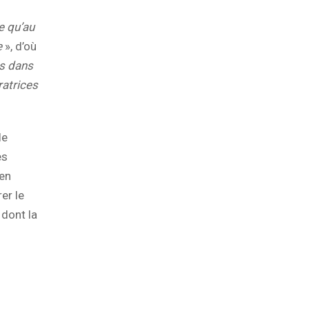
e qu’au
e
», d’où
es dans
ratrices
le
es
 en
er le
dont la