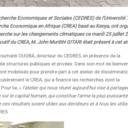
cherche Economiques et Sociales (CEDRES) de l’Université
che Economique en Afrique (CREA) basé au Kenya, ont org
cherche sur les changements climatiques ce mardi 25 juillet 
if du CREA, M. John Muriithi GITARI était présent à cet ate
r Youmanli OUOBA, directeur du CEDRES, en présence de la
e structures publiques et privées. Dans son mot de bienvenu
ont mobilisés pour prendre part à cet atelier de disséminati
culièrement le CREA, qui a financé les recherches dont la
 Pour lui, «
l’atelier qui nous réunit aujourd’hui vise à partage
 sur le capital humain, qui constitue l’arme la plus puissant
s résultats soient utiles aux décideurs et à tous les utili
DRES.