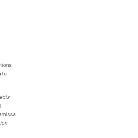
ations
rto
ects
t
Lamissa
ion