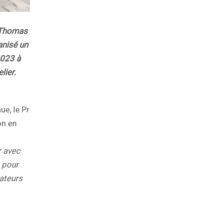
 Thomas
anisé un
2023 à
lier.
e, le Pr
on en
r avec
e pour
sateurs