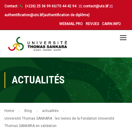
Contact :
(+226) 25 36 99 60/70 44 42 94
contact@uts.bf
authentification@uts.bf(authentification de diplôme)
WEBMAIL PRO
REVUES
CAIRN.INFO
ACTUALITÉS
Home
Blog
actualités
Université Thomas SANKARA : les textes de la Fondation Université
Thomas SANKARA en validation