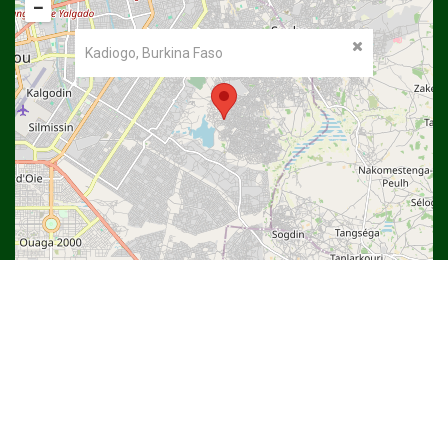
−
Kadiogo, Burkina Faso
©
OpenStreetMap
contributors.
Copyright © 2022
Université Thomas SANKARA
| DSI