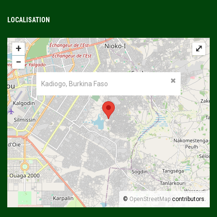
LOCALISATION
+
⤢
−
Kadiogo, Burkina Faso
©
OpenStreetMap
contributors.