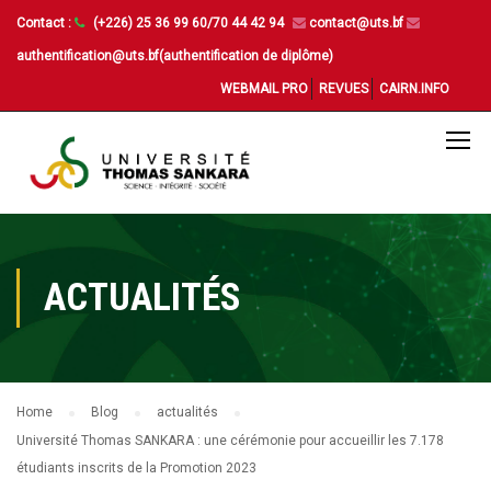
Contact :
(+226) 25 36 99 60/70 44 42 94
contact@uts.bf
authentification@uts.bf(authentification de diplôme)
WEBMAIL PRO
REVUES
CAIRN.INFO
ACTUALITÉS
Home
Blog
actualités
Université Thomas SANKARA : une cérémonie pour accueillir les 7.178
étudiants inscrits de la Promotion 2023