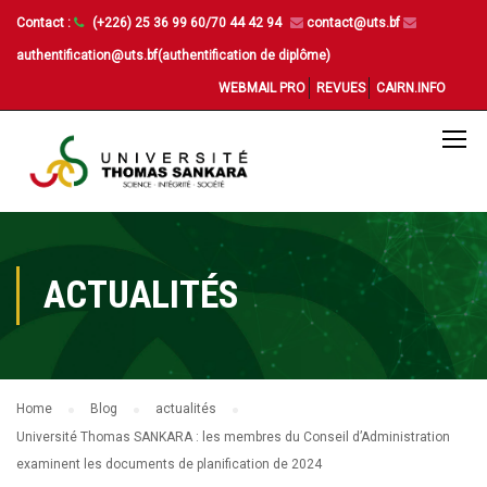
Contact :
(+226) 25 36 99 60/70 44 42 94
contact@uts.bf
authentification@uts.bf(authentification de diplôme)
WEBMAIL PRO
REVUES
CAIRN.INFO
ACTUALITÉS
Home
Blog
actualités
Université Thomas SANKARA : les membres du Conseil d’Administration
examinent les documents de planification de 2024