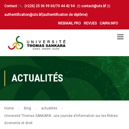
Contact :
(+226) 25 36 99 60/70 44 42 94
contact@uts.bf
authentification@uts.bf(authentification de diplôme)
WEBMAIL PRO
REVUES
CAIRN.INFO
ACTUALITÉS
Home
Blog
actualités
Université Thomas SANKARA : une journée d’information sur les filières
économie et droit