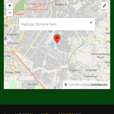
+
⤢
−
Kadiogo, Burkina Faso
©
OpenStreetMap
contributors.