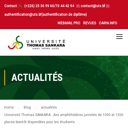
Contact :
(+226) 25 36 99 60/70 44 42 94
contact@uts.bf
authentification@uts.bf(authentification de diplôme)
WEBMAIL PRO
REVUES
CAIRN.INFO
ACTUALITÉS
Home
Blog
actualités
Université Thomas SANKARA : des amphithéâtres jumelés de 1000 et 1500
places bientôt disponibles pour les étudiants