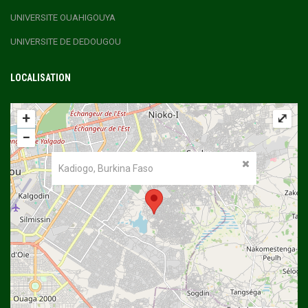
UNIVERSITE OUAHIGOUYA
UNIVERSITE DE DEDOUGOU
LOCALISATION
+
⤢
−
Kadiogo, Burkina Faso