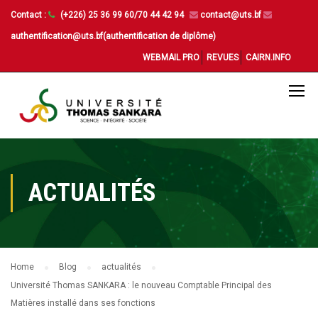
Contact :
(+226) 25 36 99 60/70 44 42 94
contact@uts.bf
authentification@uts.bf(authentification de diplôme)
WEBMAIL PRO
REVUES
CAIRN.INFO
ACTUALITÉS
Home
Blog
actualités
Université Thomas SANKARA : le nouveau Comptable Principal des
Matières installé dans ses fonctions