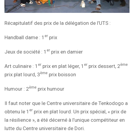
Récapitulatif des prix de la délégation de l’UTS :
er
Handball dame : 1
prix
er
Jeux de société : 1
prix en damier
er
er
ème
Art culinaire : 1
prix en plat léger, 1
prix dessert, 2
ème
prix plat lourd, 3
prix boisson
ème
Humour : 2
prix humour
Il faut noter que le Centre universitaire de Tenkodogo a
er
obtenu le 1
prix en plat lourd. Un prix spécial, « prix de
la résilience », a été décerné à l’unique compétiteur en
lutte du Centre universitaire de Dori.