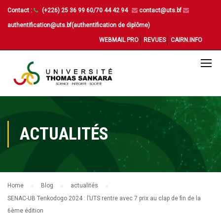
Contact :
(+226) 25 36 99 60/70 44 42 94
contact@uts.bf
authentification@uts.bf(authentification de diplôme)
WEBMAIL PRO
REVUES
CAIRN.INFO
ACTUALITÉS
Home
Blog
actualités
SENAC-UB Tenkodogo 2024 : l’UTS rentre avec 7 prix au clap de fin de la
6ème édition