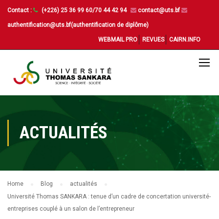
Contact :
(+226) 25 36 99 60/70 44 42 94
contact@uts.bf
authentification@uts.bf(authentification de diplôme)
WEBMAIL PRO
REVUES
CAIRN.INFO
ACTUALITÉS
Home
Blog
actualités
Université Thomas SANKARA : tenue d’un cadre de concertation université-
entreprises couplé à un salon de l’entrepreneur