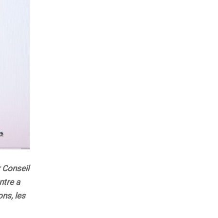
 Conseil
ntre a
ons, les