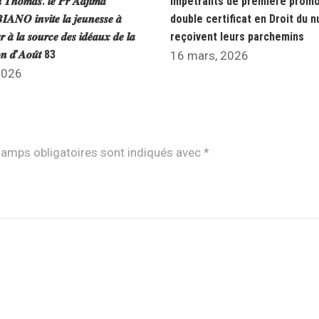
𝒍 𝑻𝒉𝒐𝒎𝒂𝒔: 𝒍𝒆 𝑷𝒓 𝑨𝒅𝒋𝒊𝒎𝒂
impétrants de première promo
𝑵𝑶 𝒊𝒏𝒗𝒊𝒕𝒆 𝒍𝒂 𝒋𝒆𝒖𝒏𝒆𝒔𝒔𝒆 𝒂̀
double certificat en Droit du 
𝒓 𝒂̀ 𝒍𝒂 𝒔𝒐𝒖𝒓𝒄𝒆 𝒅𝒆𝒔 𝒊𝒅𝒆́𝒂𝒖𝒙 𝒅𝒆 𝒍𝒂
reçoivent leurs parchemins
𝒐𝒏 𝒅’𝑨𝒐𝒖̂𝒕 83
16 mars, 2026
 2026
amps obligatoires sont indiqués avec
*