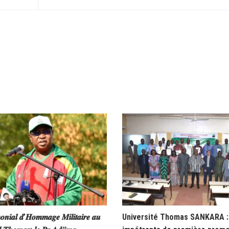
𝒐𝒏𝒊𝒂𝒍 𝒅’𝑯𝒐𝒎𝒎𝒂𝒈𝒆 𝑴𝒊𝒍𝒊𝒕𝒂𝒊𝒓𝒆 𝒂𝒖
Université Thomas SANKARA : 