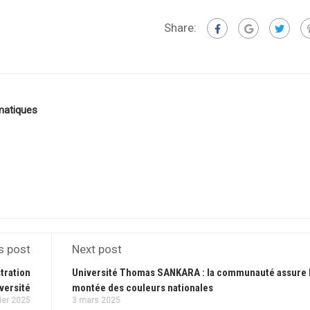
Share:
matiques
s post
Next post
tration
Université Thomas SANKARA : la communauté assure 
iversité
montée des couleurs nationales
ier 2025
3 mars 2025