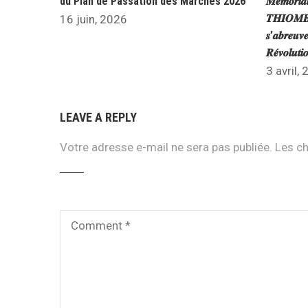
du Plan de Passation des Marchés 2026
𝑴𝒆́𝒎𝒐𝒓𝒊𝒂
𝑻𝑯𝑰𝑶𝑴𝑩𝑰
16 juin, 2026
𝒔’𝒂𝒃𝒓𝒆𝒖𝒗𝒆
𝑹𝒆́𝒗𝒐𝒍𝒖𝒕
3 avril,
LEAVE A REPLY
Votre adresse e-mail ne sera pas publiée.
Les ch