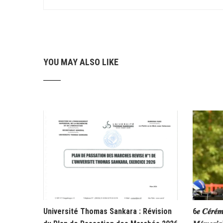
YOU MAY ALSO LIKE
Université Thomas Sankara : Révision
6𝒆 𝑪𝒆́𝒓𝒆́𝒎