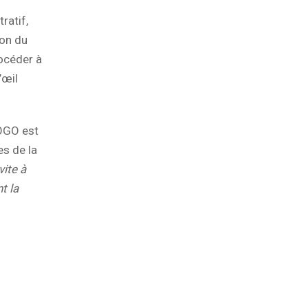
ratif,
ion du
océder à
’œil
OGO est
es de la
vite à
t la