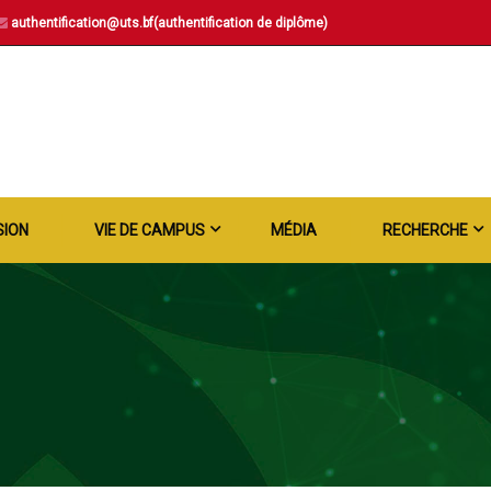
authentification@uts.bf(authentification de diplôme)
SION
VIE DE CAMPUS
MÉDIA
RECHERCHE