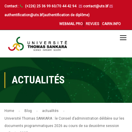
Contact :
(+226) 25 36 99 60/70 44 42 94
contact@uts.bf
authentification@uts.bf(authentification de diplôme)
WEBMAIL PRO
REVUES
CAIRN.INFO
ACTUALITÉS
Home
Blog
actualités
Université Thomas SANKARA : le Conseil d’administration délibère sur les
documents programmatiques 2026 au cours de sa deuxième session