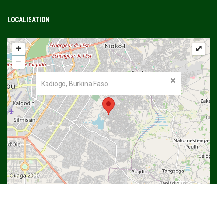
LOCALISATION
+
⤢
−
Kadiogo, Burkina Faso
©
OpenStreetMap
contributors.