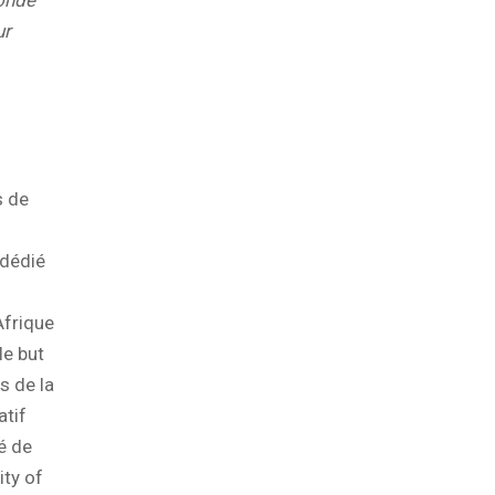
ur
s de
 dédié
Afrique
le but
s de la
atif
té de
ity of