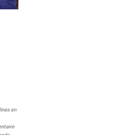
lines en
entaire
monde