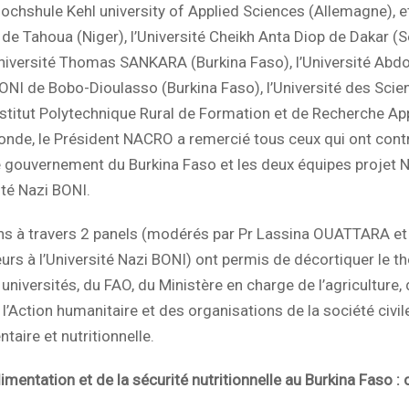
a Hochshule Kehl university of Applied Sciences (Allemagne), et
i de Tahoua (Niger), l’Université Cheikh Anta Diop de Dakar (S
niversité Thomas SANKARA (Burkina Faso), l’Université Abd
ONI de Bobo-Dioulasso (Burkina Faso), l’Université des Scie
Institut Polytechnique Rural de Formation et de Recherche Ap
e-ronde, le Président NACRO a remercié tous ceux qui ont cont
e gouvernement du Burkina Faso et les deux équipes projet
té Nazi BONI.
ns à travers 2 panels (modérés par Pr Lassina OUATTARA et
s à l’Université Nazi BONI) ont permis de décortiquer le t
 universités, du FAO, du Ministère en charge de l’agriculture,
l’Action humanitaire et des organisations de la société civil
taire et nutritionnelle.
limentation et de la sécurité nutritionnelle au Burkina Faso :