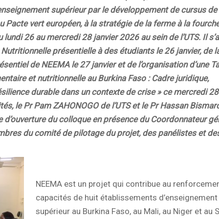
’enseignement supérieur par le développement de cursus de
u Pacte vert européen, à la stratégie de la ferme à la fourche
lundi 26 au mercredi 28 janvier 2026 au sein de l’UTS. Il s’a
utritionnelle présentielle à des étudiants le 26 janvier, de l
entiel de NEEMA le 27 janvier et de l’organisation d’une Ta
entaire et nutritionnelle au Burkina Faso : Cadre juridique,
ésilience durable dans un contexte de crise » ce mercredi 28
sités, le Pr Pam ZAHONOGO de l’UTS et le Pr Hassan Bismar
e d’ouverture du colloque en présence du Coordonnateur gé
res du comité de pilotage du projet, des panélistes et de
NEEMA est un projet qui contribue au renforceme
capacités de huit établissements d’enseignement
supérieur au Burkina Faso, au Mali, au Niger et au 