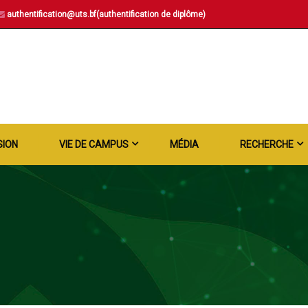
authentification@uts.bf(authentification de diplôme)
SION
VIE DE CAMPUS
MÉDIA
RECHERCHE