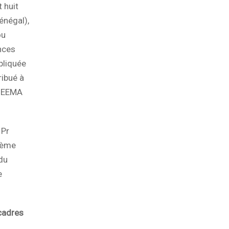
 huit
énégal),
ou
nces
pliquée
ribué à
 NEEMA
 Pr
hème
 du
e
 cadres