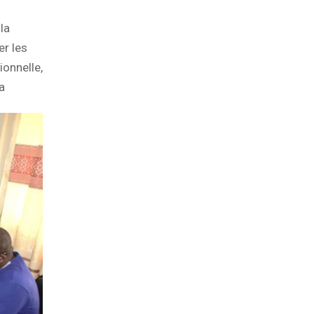
la
er les
ionnelle,
a