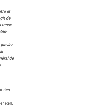
tte et
git de
a tenue
ble-
 janvier
ck
néral de
s
nt des
Sénégal,