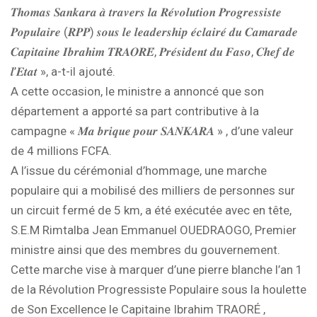
𝑻𝒉𝒐𝒎𝒂𝒔 𝑺𝒂𝒏𝒌𝒂𝒓𝒂 𝒂̀ 𝒕𝒓𝒂𝒗𝒆𝒓𝒔 𝒍𝒂 𝑹𝒆́𝒗𝒐𝒍𝒖𝒕𝒊𝒐𝒏 𝑷𝒓𝒐𝒈𝒓𝒆𝒔𝒔𝒊𝒔𝒕𝒆
𝑷𝒐𝒑𝒖𝒍𝒂𝒊𝒓𝒆 (𝑹𝑷𝑷) 𝒔𝒐𝒖𝒔 𝒍𝒆 𝒍𝒆𝒂𝒅𝒆𝒓𝒔𝒉𝒊𝒑 𝒆́𝒄𝒍𝒂𝒊𝒓𝒆́ 𝒅𝒖 𝑪𝒂𝒎𝒂𝒓𝒂𝒅𝒆
𝑪𝒂𝒑𝒊𝒕𝒂𝒊𝒏𝒆 𝑰𝒃𝒓𝒂𝒉𝒊𝒎 𝑻𝑹𝑨𝑶𝑹𝑬́, 𝑷𝒓𝒆́𝒔𝒊𝒅𝒆𝒏𝒕 𝒅𝒖 𝑭𝒂𝒔𝒐, 𝑪𝒉𝒆𝒇 𝒅𝒆
𝒍’𝑬𝒕𝒂𝒕 », a-t-il ajouté.
A cette occasion, le ministre a annoncé que son
département a apporté sa part contributive à la
campagne « 𝑴𝒂 𝒃𝒓𝒊𝒒𝒖𝒆 𝒑𝒐𝒖𝒓 𝑺𝑨𝑵𝑲𝑨𝑹𝑨 » , d’une valeur
de 4 millions FCFA.
A l’issue du cérémonial d’hommage, une marche
populaire qui a mobilisé des milliers de personnes sur
un circuit fermé de 5 km, a été exécutée avec en tête,
S.E.M Rimtalba Jean Emmanuel OUEDRAOGO, Premier
ministre ainsi que des membres du gouvernement.
Cette marche vise à marquer d’une pierre blanche l’an 1
de la Révolution Progressiste Populaire sous la houlette
de Son Excellence le Capitaine Ibrahim TRAORÉ ,