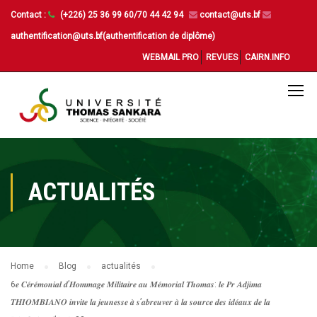
Contact :
(+226) 25 36 99 60/70 44 42 94
contact@uts.bf
authentification@uts.bf(authentification de diplôme)
WEBMAIL PRO
REVUES
CAIRN.INFO
ACTUALITÉS
Home
Blog
actualités
6𝒆 𝑪𝒆́𝒓𝒆́𝒎𝒐𝒏𝒊𝒂𝒍 𝒅’𝑯𝒐𝒎𝒎𝒂𝒈𝒆 𝑴𝒊𝒍𝒊𝒕𝒂𝒊𝒓𝒆 𝒂𝒖 𝑴𝒆́𝒎𝒐𝒓𝒊𝒂𝒍 𝑻𝒉𝒐𝒎𝒂𝒔: 𝒍𝒆 𝑷𝒓 𝑨𝒅𝒋𝒊𝒎𝒂
𝑻𝑯𝑰𝑶𝑴𝑩𝑰𝑨𝑵𝑶 𝒊𝒏𝒗𝒊𝒕𝒆 𝒍𝒂 𝒋𝒆𝒖𝒏𝒆𝒔𝒔𝒆 𝒂̀ 𝒔’𝒂𝒃𝒓𝒆𝒖𝒗𝒆𝒓 𝒂̀ 𝒍𝒂 𝒔𝒐𝒖𝒓𝒄𝒆 𝒅𝒆𝒔 𝒊𝒅𝒆́𝒂𝒖𝒙 𝒅𝒆 𝒍𝒂