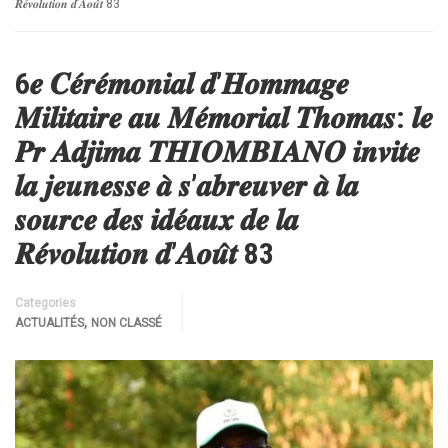
𝑹𝒆́𝒗𝒐𝒍𝒖𝒕𝒊𝒐𝒏 𝒅’𝑨𝒐𝒖̂𝒕 83
6𝒆 𝑪𝒆́𝒓𝒆́𝒎𝒐𝒏𝒊𝒂𝒍 𝒅’𝑯𝒐𝒎𝒎𝒂𝒈𝒆
𝑴𝒊𝒍𝒊𝒕𝒂𝒊𝒓𝒆 𝒂𝒖 𝑴𝒆́𝒎𝒐𝒓𝒊𝒂𝒍 𝑻𝒉𝒐𝒎𝒂𝒔: 𝒍𝒆
𝑷𝒓 𝑨𝒅𝒋𝒊𝒎𝒂 𝑻𝑯𝑰𝑶𝑴𝑩𝑰𝑨𝑵𝑶 𝒊𝒏𝒗𝒊𝒕𝒆
𝒍𝒂 𝒋𝒆𝒖𝒏𝒆𝒔𝒔𝒆 𝒂̀ 𝒔’𝒂𝒃𝒓𝒆𝒖𝒗𝒆𝒓 𝒂̀ 𝒍𝒂
𝒔𝒐𝒖𝒓𝒄𝒆 𝒅𝒆𝒔 𝒊𝒅𝒆́𝒂𝒖𝒙 𝒅𝒆 𝒍𝒂
𝑹𝒆́𝒗𝒐𝒍𝒖𝒕𝒊𝒐𝒏 𝒅’𝑨𝒐𝒖̂𝒕 83
Categories
,
ACTUALITÉS
NON CLASSÉ