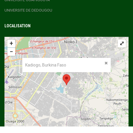
UNIVERSITE DE DEDOUGOU
LOCALISATION
+
⤢
−
Kadiogo, Burkina Faso