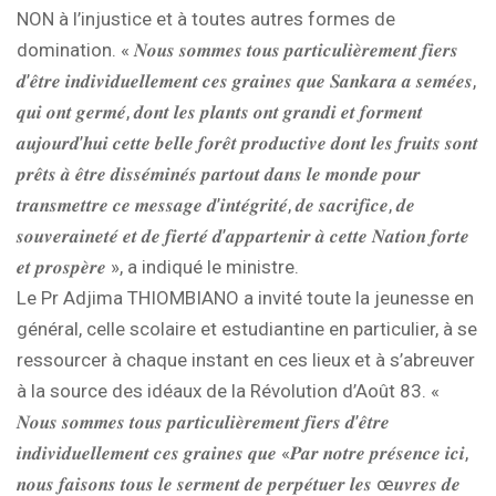
NON à l’injustice et à toutes autres formes de
domination. « 𝑵𝒐𝒖𝒔 𝒔𝒐𝒎𝒎𝒆𝒔 𝒕𝒐𝒖𝒔 𝒑𝒂𝒓𝒕𝒊𝒄𝒖𝒍𝒊𝒆̀𝒓𝒆𝒎𝒆𝒏𝒕 𝒇𝒊𝒆𝒓𝒔
𝒅’𝒆̂𝒕𝒓𝒆 𝒊𝒏𝒅𝒊𝒗𝒊𝒅𝒖𝒆𝒍𝒍𝒆𝒎𝒆𝒏𝒕 𝒄𝒆𝒔 𝒈𝒓𝒂𝒊𝒏𝒆𝒔 𝒒𝒖𝒆 𝑺𝒂𝒏𝒌𝒂𝒓𝒂 𝒂 𝒔𝒆𝒎𝒆́𝒆𝒔,
𝒒𝒖𝒊 𝒐𝒏𝒕 𝒈𝒆𝒓𝒎𝒆́, 𝒅𝒐𝒏𝒕 𝒍𝒆𝒔 𝒑𝒍𝒂𝒏𝒕𝒔 𝒐𝒏𝒕 𝒈𝒓𝒂𝒏𝒅𝒊 𝒆𝒕 𝒇𝒐𝒓𝒎𝒆𝒏𝒕
𝒂𝒖𝒋𝒐𝒖𝒓𝒅’𝒉𝒖𝒊 𝒄𝒆𝒕𝒕𝒆 𝒃𝒆𝒍𝒍𝒆 𝒇𝒐𝒓𝒆̂𝒕 𝒑𝒓𝒐𝒅𝒖𝒄𝒕𝒊𝒗𝒆 𝒅𝒐𝒏𝒕 𝒍𝒆𝒔 𝒇𝒓𝒖𝒊𝒕𝒔 𝒔𝒐𝒏𝒕
𝒑𝒓𝒆̂𝒕𝒔 𝒂̀ 𝒆̂𝒕𝒓𝒆 𝒅𝒊𝒔𝒔𝒆́𝒎𝒊𝒏𝒆́𝒔 𝒑𝒂𝒓𝒕𝒐𝒖𝒕 𝒅𝒂𝒏𝒔 𝒍𝒆 𝒎𝒐𝒏𝒅𝒆 𝒑𝒐𝒖𝒓
𝒕𝒓𝒂𝒏𝒔𝒎𝒆𝒕𝒕𝒓𝒆 𝒄𝒆 𝒎𝒆𝒔𝒔𝒂𝒈𝒆 𝒅’𝒊𝒏𝒕𝒆́𝒈𝒓𝒊𝒕𝒆́, 𝒅𝒆 𝒔𝒂𝒄𝒓𝒊𝒇𝒊𝒄𝒆, 𝒅𝒆
𝒔𝒐𝒖𝒗𝒆𝒓𝒂𝒊𝒏𝒆𝒕𝒆́ 𝒆𝒕 𝒅𝒆 𝒇𝒊𝒆𝒓𝒕𝒆́ 𝒅’𝒂𝒑𝒑𝒂𝒓𝒕𝒆𝒏𝒊𝒓 𝒂̀ 𝒄𝒆𝒕𝒕𝒆 𝑵𝒂𝒕𝒊𝒐𝒏 𝒇𝒐𝒓𝒕𝒆
𝒆𝒕 𝒑𝒓𝒐𝒔𝒑𝒆̀𝒓𝒆 », a indiqué le ministre.
Le Pr Adjima THIOMBIANO a invité toute la jeunesse en
général, celle scolaire et estudiantine en particulier, à se
ressourcer à chaque instant en ces lieux et à s’abreuver
à la source des idéaux de la Révolution d’Août 83. «
𝑵𝒐𝒖𝒔 𝒔𝒐𝒎𝒎𝒆𝒔 𝒕𝒐𝒖𝒔 𝒑𝒂𝒓𝒕𝒊𝒄𝒖𝒍𝒊𝒆̀𝒓𝒆𝒎𝒆𝒏𝒕 𝒇𝒊𝒆𝒓𝒔 𝒅’𝒆̂𝒕𝒓𝒆
𝒊𝒏𝒅𝒊𝒗𝒊𝒅𝒖𝒆𝒍𝒍𝒆𝒎𝒆𝒏𝒕 𝒄𝒆𝒔 𝒈𝒓𝒂𝒊𝒏𝒆𝒔 𝒒𝒖𝒆 «𝑷𝒂𝒓 𝒏𝒐𝒕𝒓𝒆 𝒑𝒓𝒆́𝒔𝒆𝒏𝒄𝒆 𝒊𝒄𝒊,
𝒏𝒐𝒖𝒔 𝒇𝒂𝒊𝒔𝒐𝒏𝒔 𝒕𝒐𝒖𝒔 𝒍𝒆 𝒔𝒆𝒓𝒎𝒆𝒏𝒕 𝒅𝒆 𝒑𝒆𝒓𝒑𝒆́𝒕𝒖𝒆𝒓 𝒍𝒆𝒔 œ𝒖𝒗𝒓𝒆𝒔 𝒅𝒆