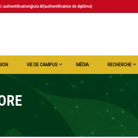
authentification@uts.bf(authentification de diplôme)
SION
VIE DE CAMPUS
MÉDIA
RECHERCHE
ORE