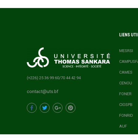
LIENS UTI
MESRSI
CAMPUSF
CAMES
(+226) 25 36 99 60/70 44 42 94
CENOU
contact@uts.bf
FONER
CIOSPB
FONRID
AUF
ONEF