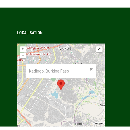
LOCALISATION
+
⤢
−
Kadiogo, Burkina Faso