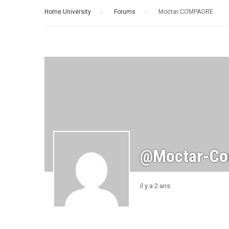
Home University
›
Forums
›
Moctar COMPAORE
@moctar-Co
il y a 2 ans