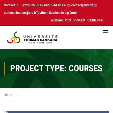
Contact :
(+226) 25 36 99 60/70 44 42 94
contact@uts.bf
authentification@uts.bf(authentification de diplôme)
WEBMAIL PRO
REVUES
CAIRN.INFO
PROJECT TYPE: COURSES
Home